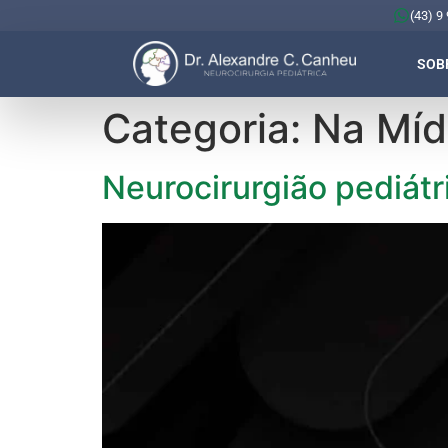
(43) 9
SOB
Categoria:
Na Míd
Neurocirurgião pediátr